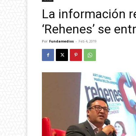
La información re
‘Rehenes’ se ent
Por
Fundamedios
-
Feb 4, 2019