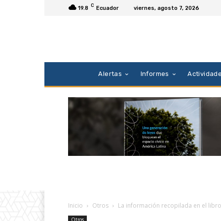
C
19.8
Ecuador
viernes, agosto 7, 2026
Alertas
Informes
Actividad
Inicio
Otros
La información recopilada en el libro
Otros