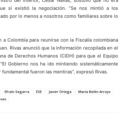
stro del Interior, César Navas, sostuvo que no era
ue sí existió la negociación. “Se nos mintió a los
mado por lo menos a nosotros como familiares sobre lo
án a Colombia para reunirse con la Fiscalía colombiana
uen. Rivas anunció que la información recopilada en el
icana de Derechos Humanos (CIDH) para que el Equipo
. “El Gobierno nos ha ido mintiendo sistemáticamente
or fundamental fueron las mentiras”, expresó Rivas.
Efraín Segarra
ESE
Javier Ortega
María Belén Arroyo
ivas