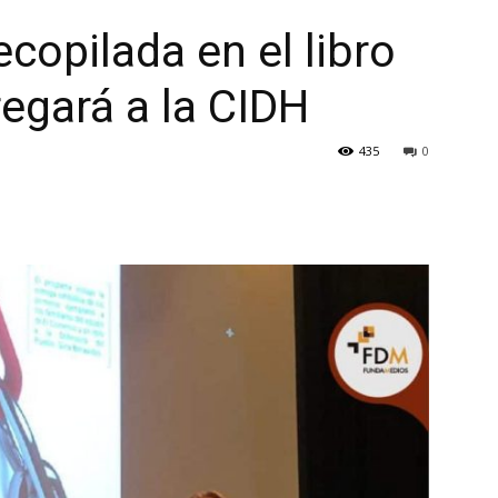
copilada en el libro
regará a la CIDH
435
0