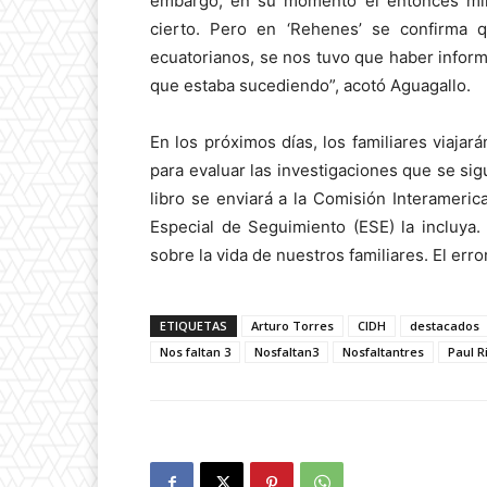
embargo, en su momento el entonces mini
cierto. Pero en ‘Rehenes’ se confirma q
ecuatorianos, se nos tuvo que haber infor
que estaba sucediendo”, acotó Aguagallo.
En los próximos días, los familiares viajar
para evaluar las investigaciones que se sig
libro se enviará a la Comisión Interamer
Especial de Seguimiento (ESE) la incluya
sobre la vida de nuestros familiares. El err
ETIQUETAS
Arturo Torres
CIDH
destacados
Nos faltan 3
Nosfaltan3
Nosfaltantres
Paul R