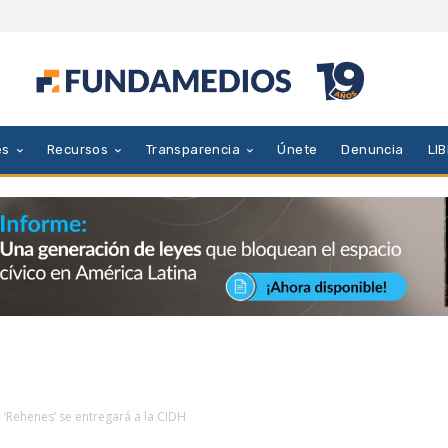
es
Recursos
Transparencia
Únete
Denuncia
LI
 ‘Rehenes’ se entregará a la CIDH