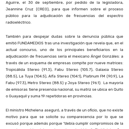
Aguirre, el 30 de septiembre, por pedido de la legisladora,
Jeannine Cruz (CREO), para que informen sobre el proceso
público para la adjudicación de frecuencias del espectro
radioeléctrico.
También para despejar dudas sobre la denuncia pública que
emitió FUNDAMEDIOS tras una investigación que revela que, en el
actual concurso, uno de los principales beneficiarios en la
adjudicación de frecuencias sería el mexicano Ángel Gonzáles: a
través de un esquema de empresas compite por nueve matrices:
Tropicálida Stereo (91.3), Fabu Stereo (105.7), Galaxia Stereo
(88.5), La Tuya (104.5), Alfa Stereo (104.1), Platinum FM (90.9), La
Fabu (97.3), Metro Stereo (88.5) y Joya Stereo (96.1). La mayoría
de emisoras tiene presencia nacional, su matriz se ubica en Quito
o Guayaquil
y suma 19 repetidoras en provincias.
El ministro
Michelena aseguró, a través de un oficio, que no existe
motivo para que se solicite su comparecencia por lo que se
excusó porque además porque “debía cumplir compromisos de la