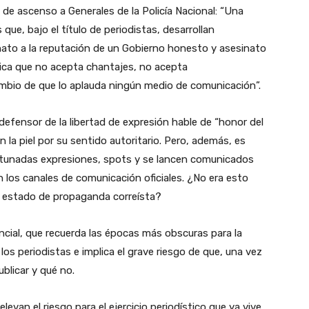
 de ascenso a Generales de la Policía Nacional: “Una
 que, bajo el título de periodistas, desarrollan
nato a la reputación de un Gobierno honesto y asesinato
lica que no acepta chantajes, no acepta
mbio de que lo aplauda ningún medio de comunicación”.
fensor de la libertad de expresión hable de “honor del
 la piel por su sentido autoritario. Pero, además, es
tunadas expresiones, spots y se lancen comunicados
 los canales de comunicación oficiales. ¿No era esto
l estado de propaganda correísta?
ial, que recuerda las épocas más obscuras para la
 los periodistas e implica el grave riesgo de que, una vez
ublicar y qué no.
evan el riesgo para el ejercicio periodístico que ya vive