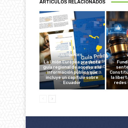
ARTÍCULOS RELACIONADOS
ACTIVIDADES
La Unión Europea presenta
Fund
guía regional de acceso a la
sente
información pública que
Constitu
incluye un capítulo sobre
la liber
Ecuador
redes 