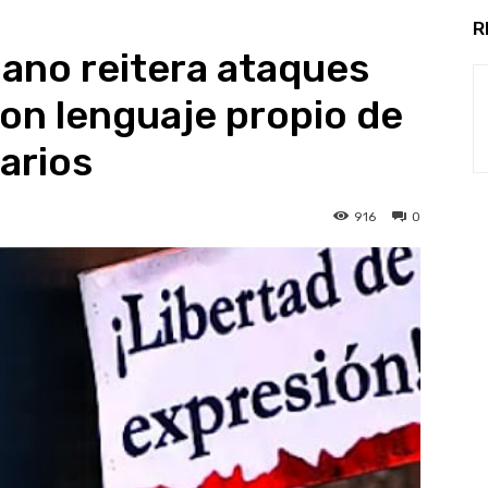
R
ano reitera ataques
con lenguaje propio de
arios
916
0