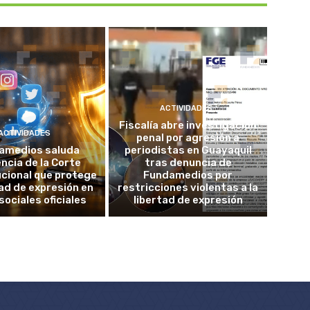
ACTIVIDADES
Fiscalía abre investigación
ACTIVIDADES
penal por agresión a
amedios saluda
periodistas en Guayaquil
ncia de la Corte
tras denuncia de
cional que protege
Fundamedios por
tad de expresión en
restricciones violentas a la
sociales oficiales
libertad de expresión