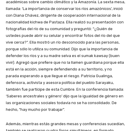
académicas sobre cambio climático y la Amazonía. La sexta mesa,
llamada: ‘La importancia de conservar los ríos amazónicos’, inició
con Diana Chávez, dirigente de cooperación internacional de la
nacionalidad kichwa de Pastaza. Ella realizó su presentación con
fotografías del río de su comunidad y preguntó: “¿Quién de
ustedes puede abrir su celular y encontrar fotos del río del que
vive cerca?”. Ella mostró un río desconocido para las personas,
porque sólo lo utiliza su comunidad. Dijo que la importancia de
defender los ríos y a su madre selva es el sumak kawsay (buen
vivir). Agregó que prefiere que no la llamen guardiana porque ella
está en la acción, siempre defendiendo a su territorio, y no
parada esperando a que llegue el riesgo. Patricia Gualinga,
defensora, activista y asesora política del pueblo Sarayaku,
también fue partícipe de esta Cumbre. En la conferencia llamada:
‘Saberes ancestrales y género’ dijo que la igualdad de género en
las organizaciones sociales todavía no se ha consolidado. De
hecho, “hay mucho por trabajar”.
Además, mientras estás grandes mesas y conferencias sucedían,
también se realizaron cuatro foros simultáneos, en formato