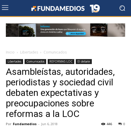
Inicio
Libertades
Comunicados
Libertades
Comunicados
REFORMAS LOC
El debate
Asambleístas, autoridades,
periodistas y sociedad civil
debaten expectativas y
preocupaciones sobre
reformas a la LOC
Por
Fundamedios
-
Jun 6, 2018
446
0