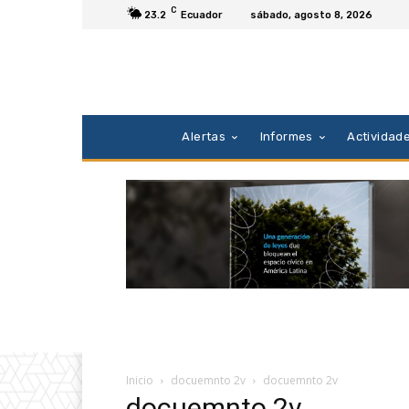
C
23.2
Ecuador
sábado, agosto 8, 2026
Alertas
Informes
Actividad
Inicio
docuemnto 2v
docuemnto 2v
docuemnto 2v