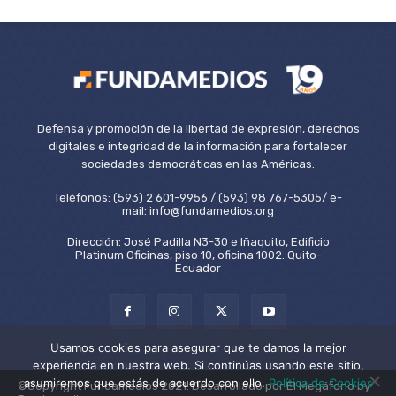
Defensa y promoción de la libertad de expresión, derechos
digitales e integridad de la información para fortalecer
sociedades democráticas en las Américas.
Teléfonos: (593) 2 601-9956 / (593) 98 767-5305/ e-
mail: info@fundamedios.org
Dirección: José Padilla N3-30 e Iñaquito, Edificio
Platinum Oficinas, piso 10, oficina 1002. Quito-
Ecuador
Usamos cookies para asegurar que te damos la mejor
experiencia en nuestra web. Si continúas usando este sitio,
asumiremos que estás de acuerdo con ello.
Política de Cookies
©Copyright Fundamedios 2021. Desarrollado por El Megáfono by