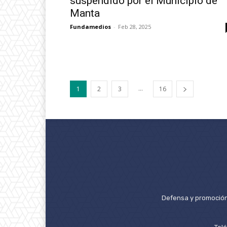
suspendido por el Municipio de
Manta
Fundamedios
-
Feb 28, 2025
...
1
2
3
16
Defensa y promoción 