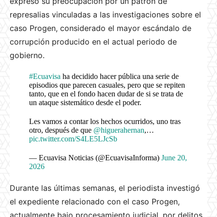
expresó su preocupación por un patrón de
represalias vinculadas a las investigaciones sobre el
caso Progen, considerado el mayor escándalo de
corrupción producido en el actual periodo de
gobierno.
#Ecuavisa
ha decidido hacer pública una serie de
episodios que parecen casuales, pero que se repiten
tanto, que en el fondo hacen dudar de si se trata de
un ataque sistemático desde el poder.
Les vamos a contar los hechos ocurridos, uno tras
otro, después de que
@higuerahernan
,…
pic.twitter.com/S4LE5LJcSb
— Ecuavisa Noticias (@EcuavisaInforma)
June 20,
2026
Durante las últimas semanas, el periodista investigó
el expediente relacionado con el caso Progen,
actualmente bajo procesamiento judicial, por delitos