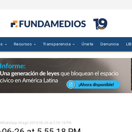
es
Recursos
Transparencia
Únete
Denuncia
LI
WhatsApp Image 2019-06-26 at 5.55.18 PM
06-26 at 5.55.18 PM