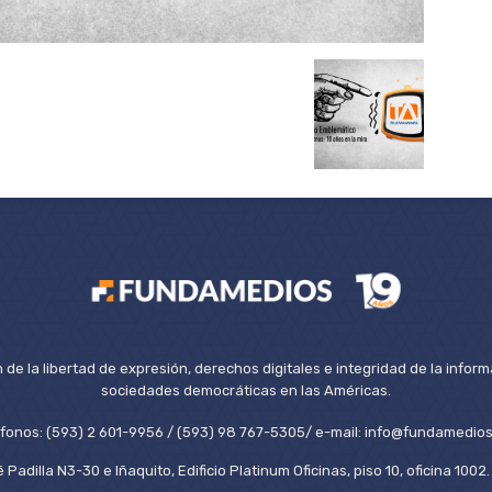
de la libertad de expresión, derechos digitales e integridad de la inform
sociedades democráticas en las Américas.
éfonos: (593) 2 601-9956 / (593) 98 767-5305/ e-mail: info@fundamedios
 Padilla N3-30 e Iñaquito, Edificio Platinum Oficinas, piso 10, oficina 100