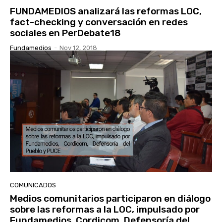
FUNDAMEDIOS analizará las reformas LOC,
fact-checking y conversación en redes
sociales en PerDebate18
Fundamedios
-
Nov 12, 2018
COMUNICADOS
Medios comunitarios participaron en diálogo
sobre las reformas a la LOC, impulsado por
Fundamedios, Cordicom, Defensoría del