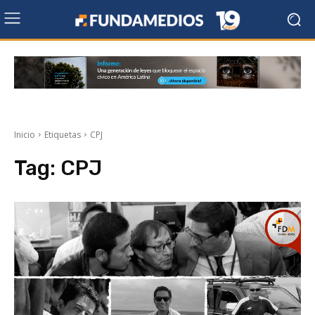
Inicio
Etiquetas
CPJ
Tag:
CPJ