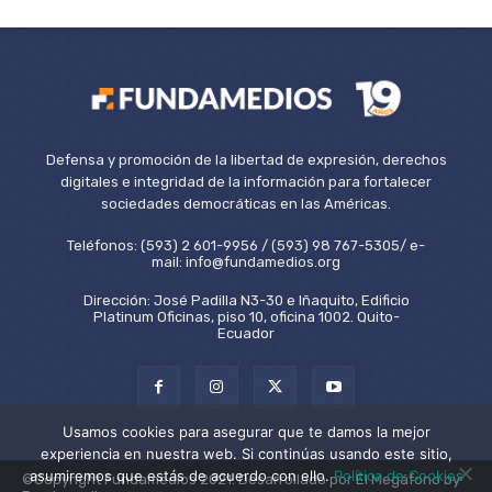
Defensa y promoción de la libertad de expresión, derechos
digitales e integridad de la información para fortalecer
sociedades democráticas en las Américas.
Teléfonos: (593) 2 601-9956 / (593) 98 767-5305/ e-
mail: info@fundamedios.org
Dirección: José Padilla N3-30 e Iñaquito, Edificio
Platinum Oficinas, piso 10, oficina 1002. Quito-
Ecuador
Usamos cookies para asegurar que te damos la mejor
experiencia en nuestra web. Si continúas usando este sitio,
asumiremos que estás de acuerdo con ello.
Política de Cookies
©Copyright Fundamedios 2021. Desarrollado por El Megáfono by