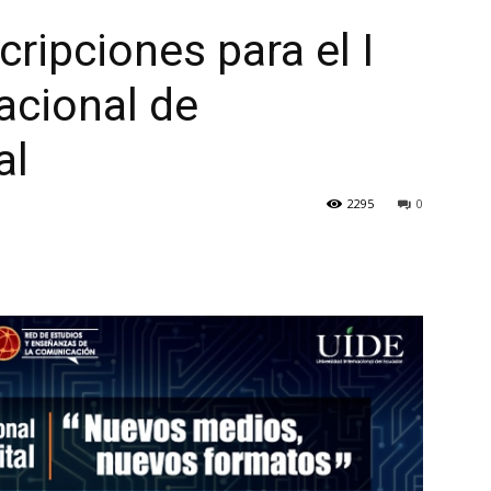
cripciones para el I
acional de
al
2295
0