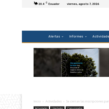
C
20.4
Ecuador
viernes, agosto 7, 2026
Alertas
Informes
Actividad
Inicio
Actividades
Se cierran las inscripciones pa
Actividades
Libertades
Comunicados