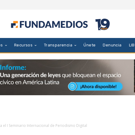
es
Recursos
Transparencia
Únete
Denuncia
LI
ra el I Seminario Internacional de Periodismo Digital