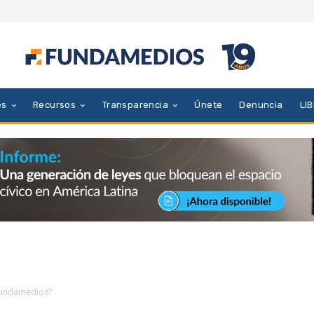
es
Recursos
Transparencia
Únete
Denuncia
LI
Fundamedios?