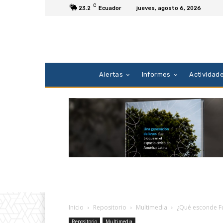
C
23.2
Ecuador
jueves, agosto 6, 2026
Alertas
Informes
Actividad
Inicio
Repositorio
Multimedia
¿Qué esconde 
Repositorio
Multimedia