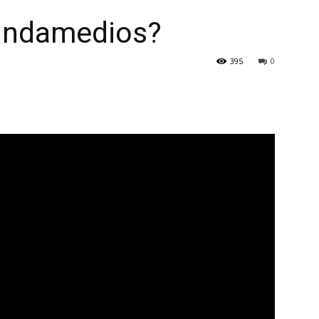
undamedios?
395
0