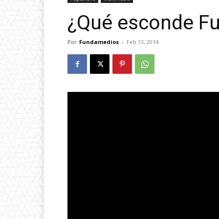
¿Qué esconde F
Por
Fundamedios
-
Feb 13, 2014