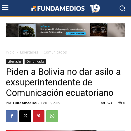
Inicio
Libertades
Comunicados
Libertades
Comunicados
Piden a Bolivia no dar asilo a
exsuperintendente de
Comunicación ecuatoriano
Por
Fundamedios
-
Feb 15, 2019
573
0