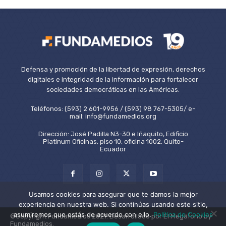
Defensa y promoción de la libertad de expresión, derechos
digitales e integridad de la información para fortalecer
sociedades democráticas en las Américas.
Teléfonos: (593) 2 601-9956 / (593) 98 767-5305/ e-
mail: info@fundamedios.org
Dirección: José Padilla N3-30 e Iñaquito, Edificio
Platinum Oficinas, piso 10, oficina 1002. Quito-
Ecuador
Usamos cookies para asegurar que te damos la mejor
experiencia en nuestra web. Si continúas usando este sitio,
asumiremos que estás de acuerdo con ello.
Política de Cookies
©Copyright Fundamedios 2021. Desarrollado por El Megáfono by
Fundamedios.