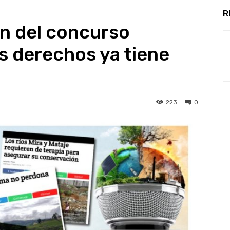
R
n del concurso
us derechos ya tiene
223
0