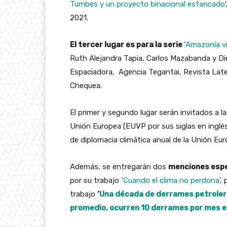
Tumbes y un proyecto binacional estancado
2021.
El tercer lugar es para la serie
‘
Amazonía vi
Ruth Alejandra Tapia, Carlos Mazabanda y D
Espaciadora, Agencia Tegantai, Revista Lat
Chequea.
El primer y segundo lugar serán invitados a l
Unión Europea (EUVP por sus siglas en inglés),
de diplomacia climática anual de la Unión Eu
Además, se entregarán dos
menciones espec
por su trabajo ‘
Cuando el clima no perdona
’,
trabajo
‘
Una década de derrames petrolero
promedio, ocurren 10 derrames por mes en 