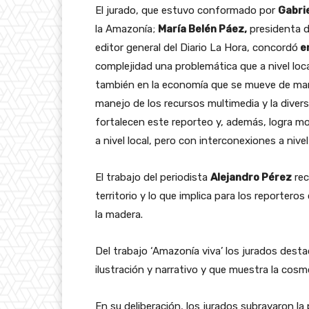
El jurado, que estuvo conformado por
Gabrie
la Amazonía;
María Belén Páez,
presidenta d
editor general del Diario La Hora, concordó
e
complejidad una problemática que a nivel loca
también en la economía que se mueve de maner
manejo de los recursos multimedia y la dive
fortalecen este reporteo y, además, logra m
a nivel local, pero con interconexiones a nivel
El
trabajo del periodista
Alejandro Pérez
rec
territorio y lo que implica para los reporteros
la madera.
Del t
rabajo ‘Amazonía viva’ los jurados destac
ilustración y narrativo y que muestra la cosm
En su deliberación, los jurados subrayaron la 