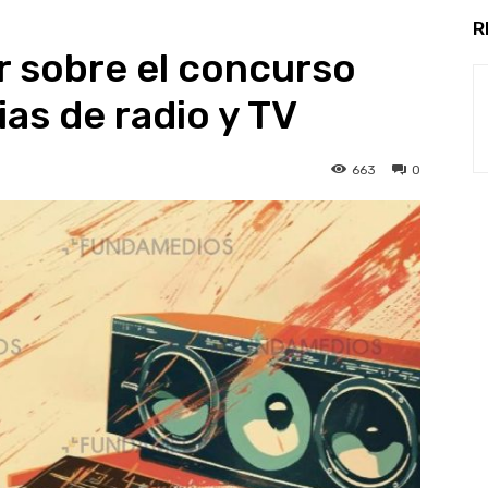
R
r sobre el concurso
as de radio y TV
663
0