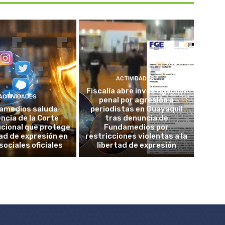
ACTIVIDADES
Fiscalía abre investigación
ACTIVIDADES
penal por agresión a
amedios saluda
periodistas en Guayaquil
ncia de la Corte
tras denuncia de
cional que protege
Fundamedios por
tad de expresión en
restricciones violentas a la
sociales oficiales
libertad de expresión