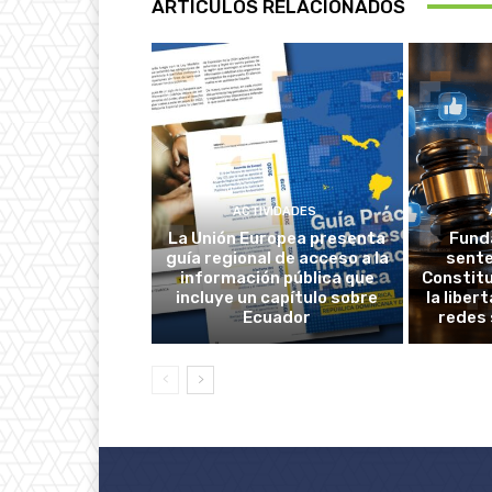
ARTÍCULOS RELACIONADOS
ACTIVIDADES
La Unión Europea presenta
Fund
guía regional de acceso a la
sente
información pública que
Constitu
incluye un capítulo sobre
la liber
Ecuador
redes 