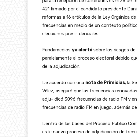
para la recepción de solicitudes es el 25 de 
421 firmado por el candidato presidente Dani
reformas a 16 artículos de la Ley Orgánica d
frecuencias en medio de un contexto polític
elecciones presi- denciales.
Fundamedios
ya alertó
sobre los riesgos de
paralelamente al proceso electoral debido que
de la adjudicación.
De acuerdo con una
nota de Primicias,
la S
Vélez, aseguró que las frecuencias renovadas
adju- dicó 3096 frecuencias de radio FM y e
frecuencias de radio FM en juego, además de l
Dentro de las bases del Proceso Público Com
este nuevo proceso de adjudicación de frecuen