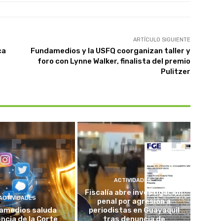
ARTÍCULO SIGUIENTE
ca
Fundamedios y la USFQ coorganizan taller y
foro con Lynne Walker, finalista del premio
Pulitzer
ACTIVIDADES
Fiscalía abre investigación
ACTIVIDADES
penal por agresión a
amedios saluda
periodistas en Guayaquil
ncia de la Corte
tras denuncia de