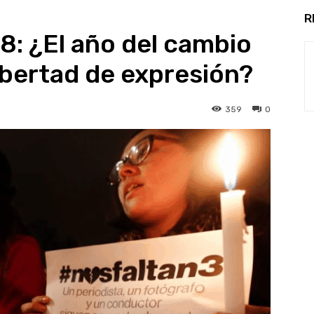
R
8: ¿El año del cambio
ibertad de expresión?
359
0