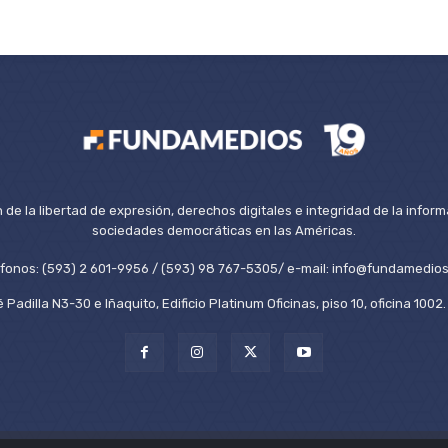
de la libertad de expresión, derechos digitales e integridad de la inform
sociedades democráticas en las Américas.
éfonos: (593) 2 601-9956 / (593) 98 767-5305/ e-mail: info@fundamedios
 Padilla N3-30 e Iñaquito, Edificio Platinum Oficinas, piso 10, oficina 100