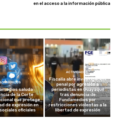
en el acceso a la información pública
ACTIVIDADES
Fiscalía abre investigación
ACTIVIDADES
penal por agresión a
amedios saluda
periodistas en Guayaquil
ncia de la Corte
tras denuncia de
cional que protege
Fundamedios por
tad de expresión en
restricciones violentas a la
sociales oficiales
libertad de expresión