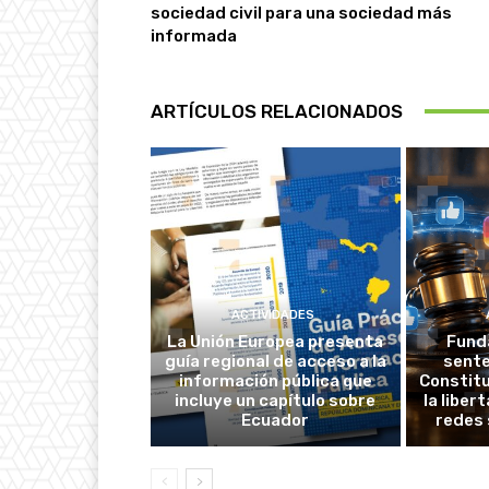
sociedad civil para una sociedad más
informada
ARTÍCULOS RELACIONADOS
ACTIVIDADES
La Unión Europea presenta
Fund
guía regional de acceso a la
sente
información pública que
Constitu
incluye un capítulo sobre
la liber
Ecuador
redes 