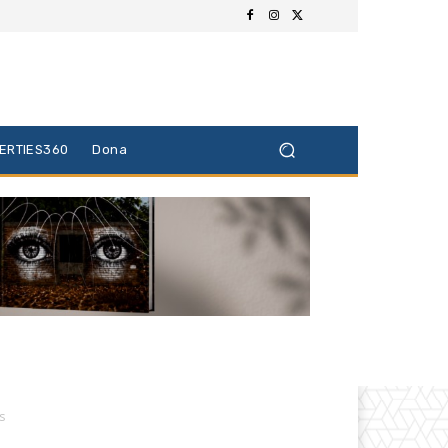
BERTIES360
Dona
s