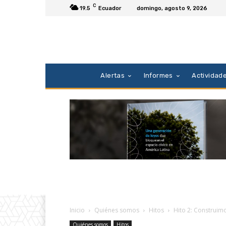
C
19.5
Ecuador
domingo, agosto 9, 2026
Alertas
Informes
Actividad
Inicio
Quiénes somos
Hitos
Hito 2: Construim
Quiénes somos
Hitos