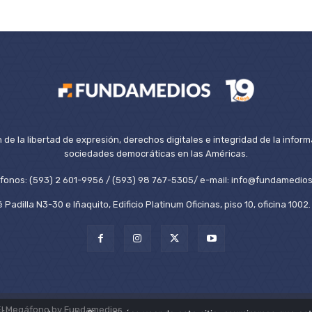
de la libertad de expresión, derechos digitales e integridad de la inform
sociedades democráticas en las Américas.
éfonos: (593) 2 601-9956 / (593) 98 767-5305/ e-mail: info@fundamedios
 Padilla N3-30 e Iñaquito, Edificio Platinum Oficinas, piso 10, oficina 100
El Megáfono by Fundamedios.