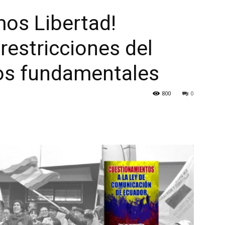
mos Libertad!
estricciones del
os fundamentales
800
0