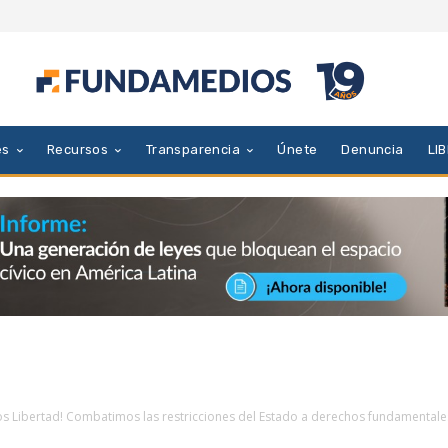
es
Recursos
Transparencia
Únete
Denuncia
LI
os Libertad! Combatimos las restricciones del Estado a derechos fundamentale