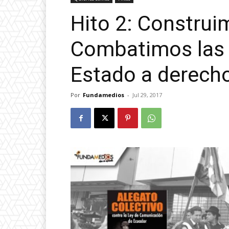
Hito 2: Construi
Combatimos las r
Estado a derech
Por
Fundamedios
-
Jul 29, 2017