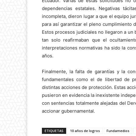
Ecuador. Varias de estas solicitudes no o
dependencias estatales. Negativas tácit
incompleta, dieron lugar a que el equipo ju
para así garantizar el pleno cumplimiento 
Estos procesos judiciales no llegaron a un 
tan solo reafirmaban que el ocultamien
interpretaciones normativas ha sido la co
años.
Finalmente, la falta de garantías y la c
fundamentales como el de libertad de pre
distintas acciones de protección. Estas acci
pusieron en evidencia la inexistente indep
con sentencias totalmente alejadas del Der
accionar gubernamental.
ETIQUETAS
10 años de logros
Fundamedios