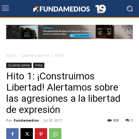
Inicio
Quiénes somos
Hitos
Quiénes somos
Hitos
Hito 1: ¡Construimos
Libertad! Alertamos sobre
las agresiones a la libertad
de expresión
Por
Fundamedios
-
Jul 29, 2017
929
0