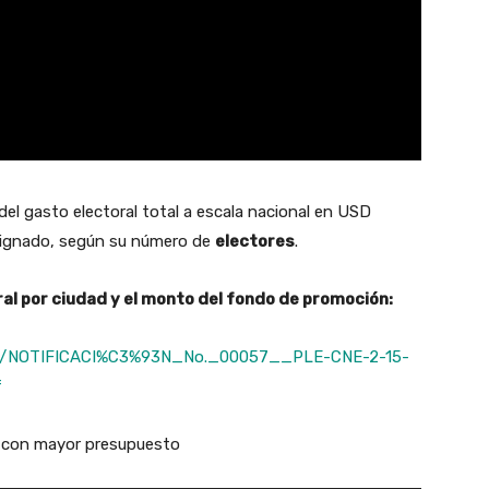
 del gasto electoral total a escala nacional en USD
asignado, según su número de
electores
.
ral por ciudad y el monto del fondo de promoción:
ion/NOTIFICACI%C3%93N_No._00057__PLE-CNE-2-15-
f
 con mayor presupuesto