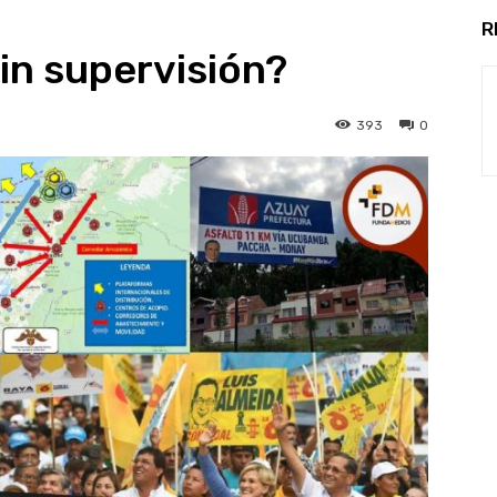
R
sin supervisión?
393
0