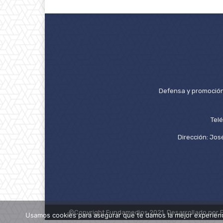
Defensa y promoción 
Tel
Dirección: José
©Copyright Fundamedios 2021. Desarrollado por 
Usamos cookies para asegurar que te damos la mejor experienc