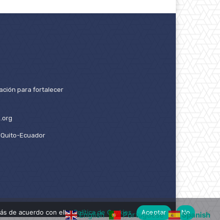
ación para fortalecer
.org
2. Quito-Ecuador
ás de acuerdo con ello.
Política de Cookies
Aceptar
No
English
Portuguese
Spanish