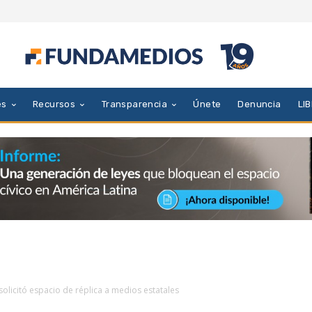
es
Recursos
Transparencia
Únete
Denuncia
LI
licitó espacio de réplica a medios estatales