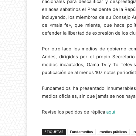
nacionales para descalificar y despresti
enlaces sabatinos el Presidente de la Repú
incluyendo, los miembros de su Consejo A
de «mala fe», que miente, que hace polí
defender la libertad de expresión de los ci
Por otro lado los medios de gobierno com
Andes, dirigidos por el propio Secretari
medios incautados; Gama Tv y Tc Televis
publicación de al menos 107 notas periodíst
Fundamedios ha presentado innumerables p
medios oficiales, sin que jamás se nos haya
Revise los pedidos de réplica
aquí
ETIQUETAS
Fundamedios
medios públicos
r