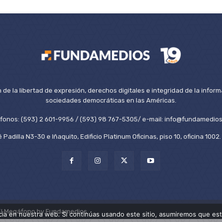
de la libertad de expresión, derechos digitales e integridad de la inform
sociedades democráticas en las Américas.
éfonos: (593) 2 601-9956 / (593) 98 767-5305/ e-mail: info@fundamedios
 Padilla N3-30 e Iñaquito, Edificio Platinum Oficinas, piso 10, oficina 100
El Megáfono by Fundamedios.
ia en nuestra web. Si continúas usando este sitio, asumiremos que est