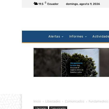
C
19.5
Ecuador
domingo, agosto 9, 2026
Alertas
Informes
Actividad
Inicio
Libertades
Comunicados
Fundamedios so
Libertades
Comunicados