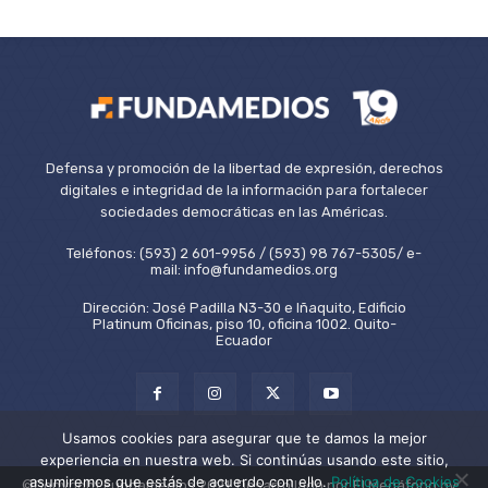
Defensa y promoción de la libertad de expresión, derechos
digitales e integridad de la información para fortalecer
sociedades democráticas en las Américas.
Teléfonos: (593) 2 601-9956 / (593) 98 767-5305/ e-
mail: info@fundamedios.org
Dirección: José Padilla N3-30 e Iñaquito, Edificio
Platinum Oficinas, piso 10, oficina 1002. Quito-
Ecuador
Usamos cookies para asegurar que te damos la mejor
experiencia en nuestra web. Si continúas usando este sitio,
asumiremos que estás de acuerdo con ello.
Política de Cookies
©Copyright Fundamedios 2021. Desarrollado por El Megáfono by