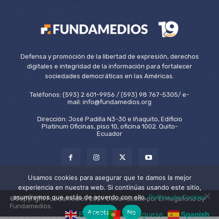
Defensa y promoción de la libertad de expresión, derechos
digitales e integridad de la información para fortalecer
sociedades democráticas en las Américas.
Teléfonos: (593) 2 601-9956 / (593) 98 767-5305/ e-
mail: info@fundamedios.org
Dirección: José Padilla N3-30 e Iñaquito, Edificio
Platinum Oficinas, piso 10, oficina 1002. Quito-
Ecuador
Usamos cookies para asegurar que te damos la mejor
experiencia en nuestra web. Si continúas usando este sitio,
asumiremos que estás de acuerdo con ello.
Política de Cookies
©Copyright Fundamedios 2021. Desarrollado por El Megáfono by
Fundamedios.
Aceptar
No
English
Portuguese
Spanish