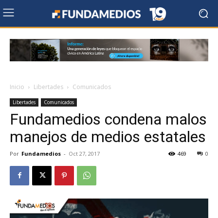
Inicio
Libertades
Comunicados
Libertades
Comunicados
Fundamedios condena malos
manejos de medios estatales
Por
Fundamedios
-
Oct 27, 2017
469
0