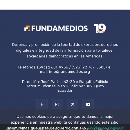
Defensa y promoción de la libertad de expresión, derechos
digitales e integridad de la información para fortalecer
sociedades democráticas en las Américas.
Teléfonos: (593) 2 601-9956 / (593) 98 767-5305/ e-
mail: info@fundamedios.org
Dirección: José Padilla N3-30 e Iñaquito, Edificio
Platinum Oficinas, piso 10, oficina 1002. Quito-
Ecuador
Usamos cookies para asegurar que te damos la mejor
experiencia en nuestra web. Si continúas usando este sitio,
asumiremos que estás de acuerdo con ello.
Política de Cookies
©Copyright Fundamedios 2021. Desarrollado por El Megáfono by