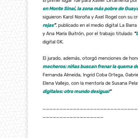
El primer lugar fue para Xavier Letamendi por
en Monte Sinaí, la zona más pobre de Guaya
siguieron Karol Noroña y Axel Rogel con su cr
rejas
”
, publicado en el medio digital La Barra
y Ana María Buitrón, por el trabajo titulado
“
digital GK.
El jurado, además, otorgó menciones de ho
mecheros: niñas buscan frenar la quema d
Fernanda Almeida, Ingrid Coba Ortega, Gabrie
Elena Vallejo, con la mentoría de Susana Pela
digitales: otro mundo desigual
”
____________________________
__________________