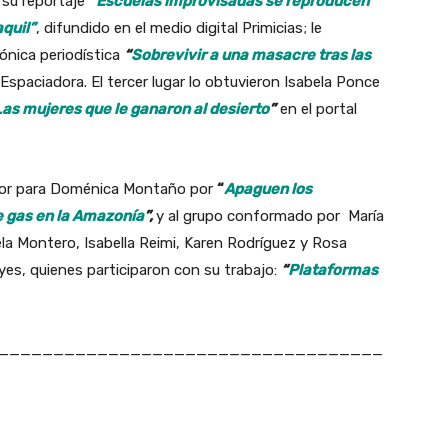
 su reportaje
“
Escuelas improvisadas se reproducen
quil”
, difundido en el medio digital Primicias; le
ónica periodística
“
Sobrevivir a una masacre tras las
 Espaciadora. El tercer lugar lo obtuvieron Isabela Ponce
Las mujeres que le ganaron al desierto
”
en el portal
nor para Doménica Montaño por
“
Apaguen los
e gas en la Amazonía
”,
y al grupo conformado por María
la Montero, Isabella Reimi, Karen Rodríguez y Rosa
yes, quienes participaron con su trabajo:
“
Plataformas
___________________________________