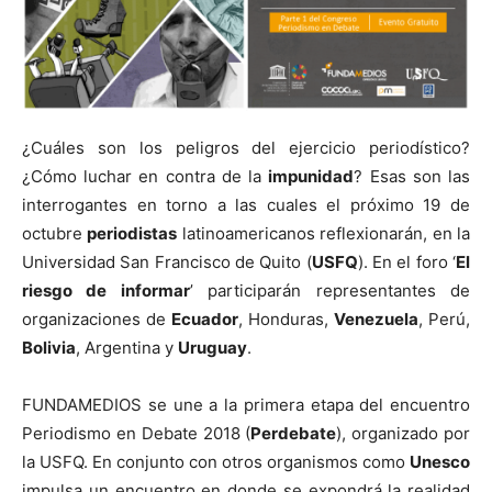
¿Cuáles son los peligros del ejercicio periodístico?
¿Cómo luchar en contra de la
impunidad
? Esas son las
interrogantes en torno a las cuales el próximo 19 de
octubre
periodistas
latinoamericanos reflexionarán, en la
Universidad San Francisco de Quito (
USFQ
). En el foro ‘
El
riesgo de informar
’ participarán representantes de
organizaciones de
Ecuador
, Honduras,
Venezuela
, Perú,
Bolivia
, Argentina y
Uruguay
.
FUNDAMEDIOS se une a la primera etapa del encuentro
Periodismo en Debate 2018 (
Perdebate
), organizado por
la USFQ. En conjunto con otros organismos como
Unesco
impulsa un encuentro en donde se expondrá la realidad