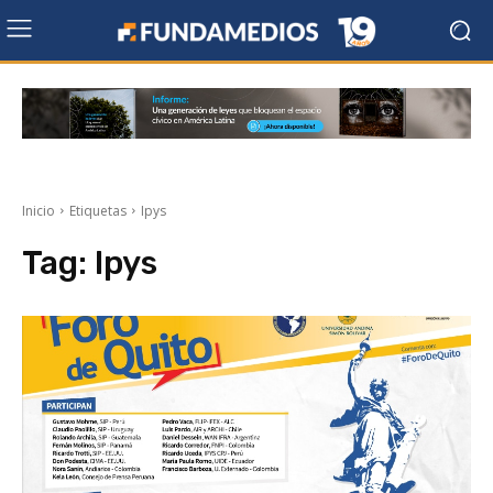
Inicio
Etiquetas
Ipys
Tag:
Ipys