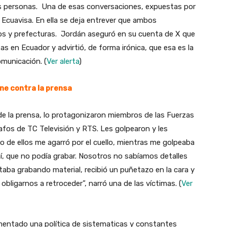
as personas. Una de esas conversaciones, expuestas por
e Ecuavisa. En ella se deja entrever que ambos
os y prefecturas. Jordán aseguró en su cuenta de X que
s en Ecuador y advirtió, de forma irónica, que esa es la
omunicación. (
Ver alerta
)
one contra la prensa
e la prensa, lo protagonizaron miembros de las Fuerzas
afos de TC Televisión y RTS. Les golpearon y les
o de ellos me agarró por el cuello, mientras me golpeaba
hí, que no podía grabar. Nosotros no sabíamos detalles
taba grabando material, recibió un puñetazo en la cara y
bligarnos a retroceder”, narró una de las víctimas. (
Ver
ementado una política de sistematicas y constantes