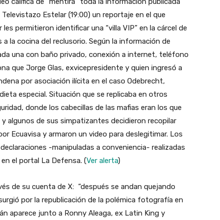
eo califica de “mentira” toda la información publicada
 Televistazo Estelar (19:00) un reportaje en el que
les permitieron identificar una “villa VIP” en la cárcel de
a la cocina del reclusorio. Según la información de
cada una con baño privado, conexión a internet, teléfono
ona que Jorge Glas, exvicepresidente y quien ingresó a
dena por asociación ilícita en el caso Odebrecht,
eta especial. Situación que se replicaba en otros
idad, donde los cabecillas de las mafias eran los que
 y algunos de sus simpatizantes decidieron recopilar
por Ecuavisa y armaron un video para deslegitimar. Los
 declaraciones -manipuladas a conveniencia- realizadas
en el portal La Defensa. (
Ver alerta
)
ravés de su cuenta de X: “después se andan quejando
urgió por la republicación de la polémica fotografía en
dán aparece junto a Ronny Aleaga, ex Latin King y