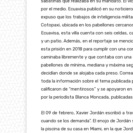
sabatinas que realizaba en su mandato. El vid
por el medio. Ecuavisa publicó en su noticiero
expuso que los trabajos de inteligencia militar 
Cotopaxi, ubicada en los pabellones cercanos 
Ecuavisa, esta villa cuenta con seis celdas, 
y un patio. Además, en el reportaje se menci
esta prisión en 2018 para cumplir con una con
caminaba libremente y que contaba con una di
pabellones de mínima, mediana y máxima segur
decidían donde se alojaba cada preso. Correa
toda la información sobre el tema publicada 
calificaron de “mentirosos” y se apoyaron en
por la periodista Blanca Moncada, publicadas 
El 09 de febrero, Xavier Jordán escribió a t
cuando se los demanda”. El enojo de Jordán s
la piscina de su casa en Miami, en la que Jor