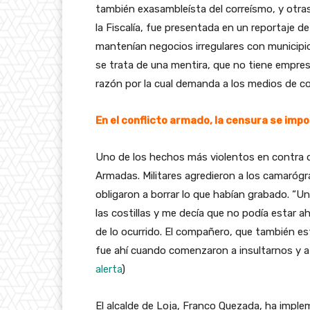
también exasambleísta del correísmo, y otr
la Fiscalía, fue presentada en un reportaje d
mantenían negocios irregulares con municipi
se trata de una mentira, que no tiene empresa
razón por la cual demanda a los medios de c
En el conflicto armado, la censura se imp
Uno de los hechos más violentos en contra d
Armadas. Militares agredieron a los camarógr
obligaron a borrar lo que habían grabado. “Un
las costillas y me decía que no podía estar a
de lo ocurrido. El compañero, que también es
fue ahí cuando comenzaron a insultarnos y a o
alerta
)
El alcalde de Loja, Franco Quezada, ha impl