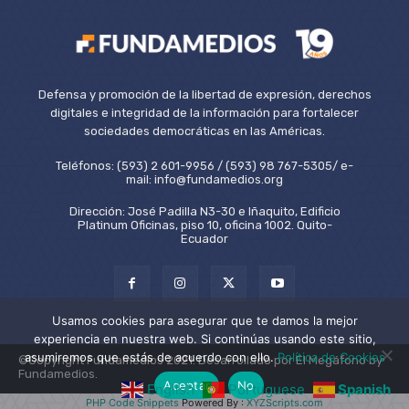
Defensa y promoción de la libertad de expresión, derechos
digitales e integridad de la información para fortalecer
sociedades democráticas en las Américas.
Teléfonos: (593) 2 601-9956 / (593) 98 767-5305/ e-
mail: info@fundamedios.org
Dirección: José Padilla N3-30 e Iñaquito, Edificio
Platinum Oficinas, piso 10, oficina 1002. Quito-
Ecuador
Usamos cookies para asegurar que te damos la mejor
experiencia en nuestra web. Si continúas usando este sitio,
asumiremos que estás de acuerdo con ello.
Política de Cookies
©Copyright Fundamedios 2021. Desarrollado por El Megáfono by
Fundamedios.
Aceptar
No
English
Portuguese
Spanish
PHP Code Snippets
Powered By :
XYZScripts.com