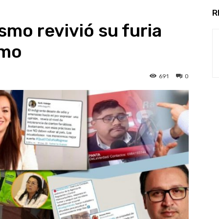
R
smo revivió su furia
smo
691
0