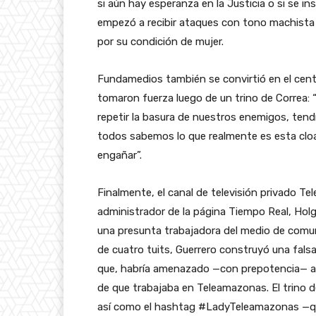
si aún hay esperanza en la Justicia o si se in
empezó a recibir ataques con tono machista 
por su condición de mujer.
Fundamedios también se convirtió en el cent
tomaron fuerza luego de un trino de Correa: 
repetir la basura de nuestros enemigos, tend
todos sabemos lo que realmente es esta cloac
engañar”.
Finalmente, el canal de televisión privado T
administrador de la página Tiempo Real, Holg
una presunta trabajadora del medio de comu
de cuatro tuits, Guerrero construyó una fal
que, habría amenazado —con prepotencia— a u
de que trabajaba en Teleamazonas. El trino de
así como el hashtag #LadyTeleamazonas —qu