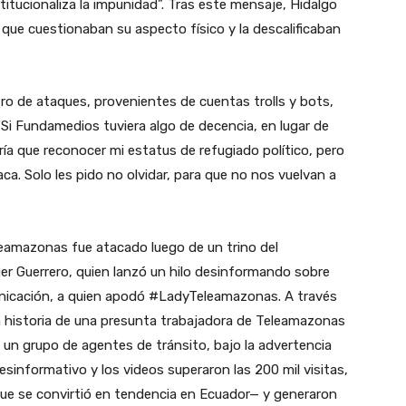
stitucionaliza la impunidad”. Tras este mensaje, Hidalgo
que cuestionaban su aspecto físico y la descalificaban
ro de ataques, provenientes de cuentas trolls y bots,
“Si Fundamedios tuviera algo de decencia, en lugar de
ría que reconocer mi estatus de refugiado político, pero
a. Solo les pido no olvidar, para que no nos vuelvan a
eleamazonas fue atacado luego de un trino del
er Guerrero, quien lanzó un hilo desinformando sobre
nicación, a quien apodó #LadyTeleamazonas. A través
sa historia de una presunta trabajadora de Teleamazonas
n grupo de agentes de tránsito, bajo la advertencia
sinformativo y los videos superaron las 200 mil visitas,
e se convirtió en tendencia en Ecuador— y generaron