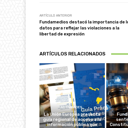
ARTÍCULO ANTERIOR
Fundamedios destacó la importancia de l
datos para reflejar las violaciones a la
libertad de expresión
ARTÍCULOS RELACIONADOS
ACTIVIDADES
La Unión Europea presenta
Fund
guía regional de acceso a la
sente
información pública que
Constitu