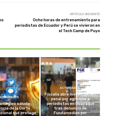
ARTÍCULO SIGUIENTE
os
Ocho horas de entrenamiento para
periodistas de Ecuador y Perú se vivieron en
el Tech Camp de Puyo
ACTIVIDADES
Fiscalía abre investigación
ACTIVIDADES
penal por agresión a
amedios saluda
periodistas en Guayaquil
ncia de la Corte
tras denuncia de
cional que protege
Fundamedios por