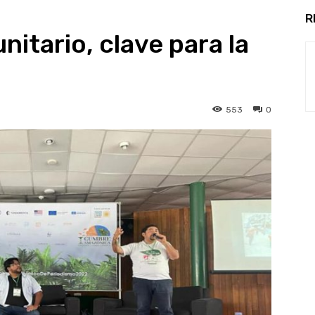
R
nitario, clave para la
553
0