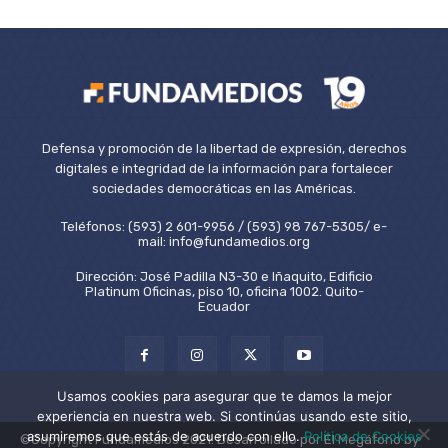
Defensa y promoción de la libertad de expresión, derechos
digitales e integridad de la información para fortalecer
sociedades democráticas en las Américas.
Teléfonos: (593) 2 601-9956 / (593) 98 767-5305/ e-
mail: info@fundamedios.org
Dirección: José Padilla N3-30 e Iñaquito, Edificio
Platinum Oficinas, piso 10, oficina 1002. Quito-
Ecuador
Usamos cookies para asegurar que te damos la mejor
experiencia en nuestra web. Si continúas usando este sitio,
asumiremos que estás de acuerdo con ello.
Política de Cookies
©Copyright Fundamedios 2021. Desarrollado por El Megáfono by