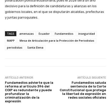
polarización política ecuatoriana, pues el 2026 será un año
decisivo para la definición de candidaturas y alianzas en los
gobiernos locales, en el que se disputarán alcaldías, prefecturas
y juntas parroquiales.
TAGS
amenazas
Ecuador
Fundamedios
inseguridad
MAPP
Mesa de Articulación para la Protección de Periodistas
periodistas
Santa Elena
ARTÍCULO ANTERIOR
ARTÍCULO SIGUIENTE
Fundamedios advierte que la
Fundamedios saluda
reforma al artículo 396 del
sentencia de la Corte
COIP es redundante y puede
Constitucional que protege
profundizar la
la libertad de expresión en
criminalización de la
redes sociales oficiales
expresión