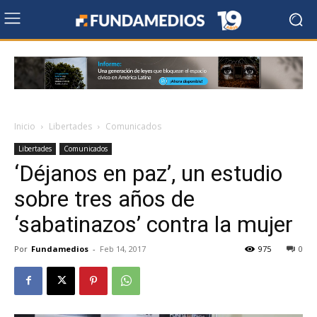
Inicio
Libertades
Comunicados
Libertades
Comunicados
‘Déjanos en paz’, un estudio
sobre tres años de
‘sabatinazos’ contra la mujer
Por
Fundamedios
-
Feb 14, 2017
975
0