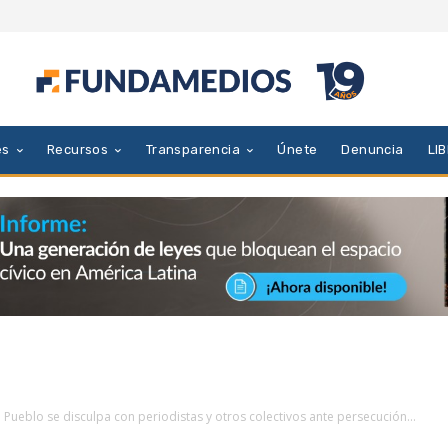
es
Recursos
Transparencia
Únete
Denuncia
LI
 Pueblo se disculpa con periodistas y otros colectivos ante persecución...