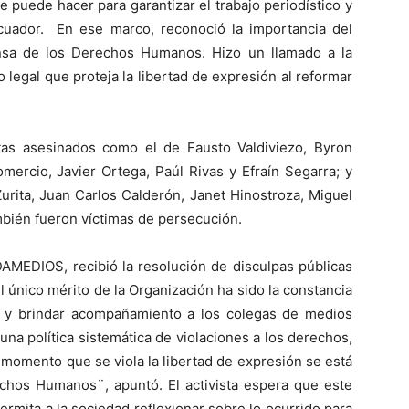
e puede hacer para garantizar el trabajo periodístico y
Ecuador. En ese marco, reconoció la importancia del
ensa de los Derechos Humanos. Hizo un llamado a la
legal que proteja la libertad de expresión al reformar
tas asesinados como el de Fausto Valdiviezo, Byron
mercio, Javier Ortega, Paúl Rivas y Efraín Segarra; y
urita, Juan Carlos Calderón, Janet Hinostroza, Miguel
bién fueron víctimas de persecución.
DAMEDIOS, recibió la resolución de disculpas públicas
l único mérito de la Organización ha sido la constancia
s y brindar acompañamiento a los colegas de medios
una política sistemática de violaciones a los derechos,
 momento que se viola la libertad de expresión se está
echos Humanos¨, apuntó. El activista espera que este
ermita a la sociedad reflexionar sobre lo ocurrido para