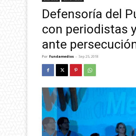
Defensoría del P
con periodistas y
ante persecución
Por
Fundamedios
-
Sep 25, 2018