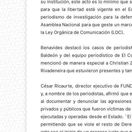
su institución, este acto es lo mínimo que s
para que la libertad esté vigente en el 
periodismo de investigación para la def
Asamblea Nacional para que geste un marco 
la Ley Orgánica de Comunicación (LOC).
Benavides destacó los casos de periodis
Baldeón y del equipo periodístico de El Co
mencionó de manera especial a Christian Z
Rivadeneira que estuvieron presentes y tam
César Ricaurte, director ejecutivo de FUN
y, a nombre de los periodistas, afirmó que e
al documentar y denunciar las agresione
privados y públicos que fueron víctimas de 
ejecutadas y operadas desde el Estado. ¨El
permitiendo que se viole el resto de Der
acto sea el inicio de un proceso justo que p