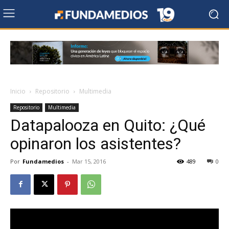
Inicio
Repositorio
Multimedia
Repositorio
Multimedia
Datapalooza en Quito: ¿Qué
opinaron los asistentes?
Por
Fundamedios
-
Mar 15, 2016
489
0