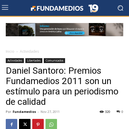
Inicio
Actividades
Actividades
Libertades
Comunicados
Daniel Santoro: Premios
Fundamedios 2011 son un
estímulo para un periodismo
de calidad
Por
Fundamedios
-
Nov 27, 2011
320
0