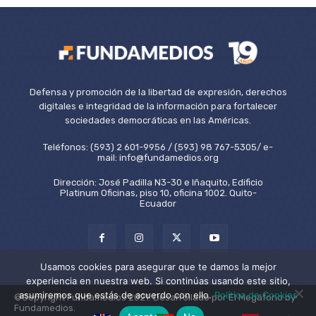
Defensa y promoción de la libertad de expresión, derechos
digitales e integridad de la información para fortalecer
sociedades democráticas en las Américas.
Teléfonos: (593) 2 601-9956 / (593) 98 767-5305/ e-
mail: info@fundamedios.org
Dirección: José Padilla N3-30 e Iñaquito, Edificio
Platinum Oficinas, piso 10, oficina 1002. Quito-
Ecuador
Usamos cookies para asegurar que te damos la mejor
experiencia en nuestra web. Si continúas usando este sitio,
asumiremos que estás de acuerdo con ello.
Política de Cookies
©Copyright Fundamedios 2021. Desarrollado por El Megáfono by
Fundamedios.