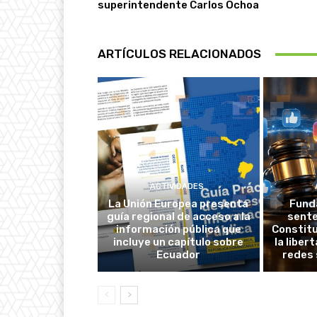
superintendente Carlos Ochoa
ARTÍCULOS RELACIONADOS
ACTIVIDADES
La Unión Europea presenta
Fund
guía regional de acceso a la
sente
información pública que
Constitu
incluye un capítulo sobre
la liber
Ecuador
redes 