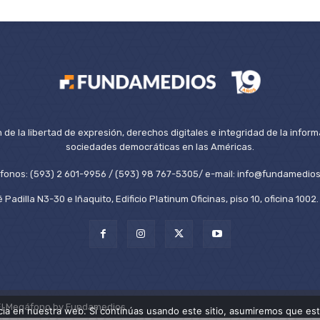
de la libertad de expresión, derechos digitales e integridad de la inform
sociedades democráticas en las Américas.
éfonos: (593) 2 601-9956 / (593) 98 767-5305/ e-mail: info@fundamedios
 Padilla N3-30 e Iñaquito, Edificio Platinum Oficinas, piso 10, oficina 100
El Megáfono by Fundamedios.
ia en nuestra web. Si continúas usando este sitio, asumiremos que est