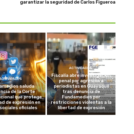
garantizar la seguridad de Carlos Figueroa
ACTIVIDADES
Fiscalía abre investigación
ACTIVIDADES
penal por agresión a
amedios saluda
periodistas en Guayaquil
ncia de la Corte
tras denuncia de
cional que protege
Fundamedios por
tad de expresión en
restricciones violentas a la
sociales oficiales
libertad de expresión