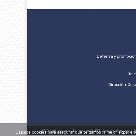
Defensa y promoción 
Tel
Dirección: José
©Copyright Fundamedios 2021. Desarrollado por 
Usamos cookies para asegurar que te damos la mejor experienc