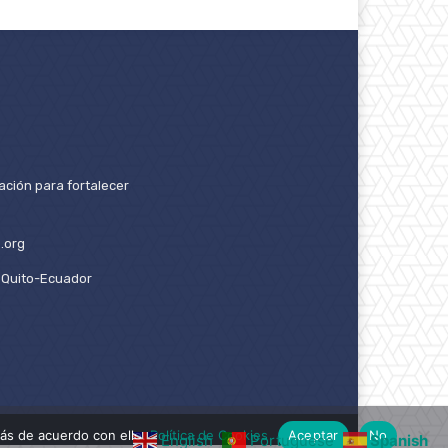
ación para fortalecer
.org
2. Quito-Ecuador
ás de acuerdo con ello.
Política de Cookies
Aceptar
No
English
Portuguese
Spanish