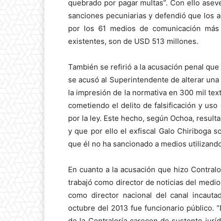
quebrado por pagar multas”. Con ello ase
sanciones pecuniarias y defendió que los 
por los 61 medios de comunicación más
existentes, son de USD 513 millones.
También se refirió a la acusación penal 
se acusó al Superintendente de alterar una
la impresión de la normativa en 300 mil tex
cometiendo el delito de falsificación y us
por la ley. Este hecho, según Ochoa, result
y que por ello el exfiscal Galo Chiriboga s
que él no ha sancionado a medios utilizando
En cuanto a la acusación que hizo Contral
trabajó como director de noticias del medi
como director nacional del canal incauta
octubre del 2013 fue funcionario público. “
de la Contraloría carecen de sustento jurí