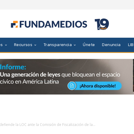
es
Recursos
Transparencia
Únete
Denuncia
LI
efiende la LOC ante la Comisión de Fiscalización de la...