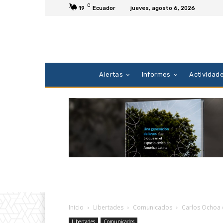
C
19
Ecuador
jueves, agosto 6, 2026
Alertas
Informes
Actividad
Inicio
Libertades
Comunicados
Carlos Ochoa d
Libertades
Comunicados