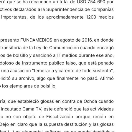
veró que se ha recaudado un total de USD 754 690 por
activos declarados a la Superintendencia de compañías
 importantes, de los aproximadamente 1200 medios
que presentó FUNDAMEDIOS en agosto de 2016, en donde
 transitoria de la Ley de Comunicación cuando encargó
tos de bolsillo y sancionó a 11 medios durante ese año,
o doloso de instrumento público falso, que está penado
a una acusación “temeraria y carente de todo sustento”,
olicitó su archivo, algo que finalmente no pasó. Afirmó
 los ejemplares de bolsillo.
oría, que estableció glosas en contra de Ochoa cuando
o incautado Gama TV, este defendió que las actividades
do no son objeto de Fiscalización porque recién en
Dejo en claro que la supuesta destitución y las glosas
dico (…) es elemental señores, no se puede destituir a