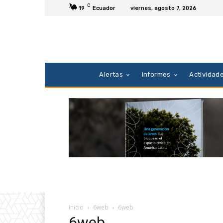
C
19
Ecuador
viernes, agosto 7, 2026
Alertas
Informes
Actividad
Inicio
6web
6web
6web