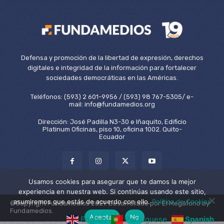
Defensa y promoción de la libertad de expresión, derechos
digitales e integridad de la información para fortalecer
sociedades democráticas en las Américas.
Teléfonos: (593) 2 601-9956 / (593) 98 767-5305/ e-
mail: info@fundamedios.org
Dirección: José Padilla N3-30 e Iñaquito, Edificio
Platinum Oficinas, piso 10, oficina 1002. Quito-
Ecuador
Usamos cookies para asegurar que te damos la mejor
experiencia en nuestra web. Si continúas usando este sitio,
asumiremos que estás de acuerdo con ello.
Política de Cookies
©Copyright Fundamedios 2021. Desarrollado por El Megáfono by
Fundamedios.
Aceptar
No
English
Portuguese
Spanish