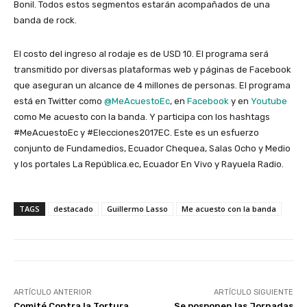
Bonil. Todos estos segmentos estarán acompañados de una
banda de rock.
El costo del ingreso al rodaje es de USD 10. El programa será
transmitido por diversas plataformas web y páginas de Facebook
que aseguran un alcance de 4 millones de personas. El programa
está en Twitter como
@MeAcuestoEc
, en
Facebook
y en
Youtube
como Me acuesto con la banda. Y participa con los hashtags
#MeAcuestoEc y #Elecciones2017EC. Este es un esfuerzo
conjunto de Fundamedios, Ecuador Chequea, Salas Ocho y Medio
y los portales La República.ec, Ecuador En Vivo y Rayuela Radio.
TAGS
destacado
Guillermo Lasso
Me acuesto con la banda
ARTÍCULO ANTERIOR
ARTÍCULO SIGUIENTE
Comité Contra la Tortura
Se posponen las Jornadas