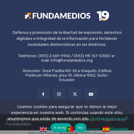
Defensa y promoción de la libertad de expresión, derechos
digitales e integridad de la información para fortalecer
sociedades democráticas en las Américas.
Teléfonos: (593) 2 601-9956 / (593) 98 767-5305/ e-
mail: info@fundamedios.org
Dirección: José Padilla N3-30 e Iñaquito, Edificio
Platinum Oficinas, piso 10, oficina 1002. Quito-
Ecuador
Usamos cookies para asegurar que te damos la mejor
experiencia en nuestra web. Si continúas usando este sitio,
asumiremos que estás de acuerdo con ello.
Política de Cookies
©Copyright Fundamedios 2021. Desarrollado por El Megáfono by
Fundamedios.
Aceptar
No
English
Portuguese
Spanish
PHP Code Snippets
Powered By :
XYZScripts.com