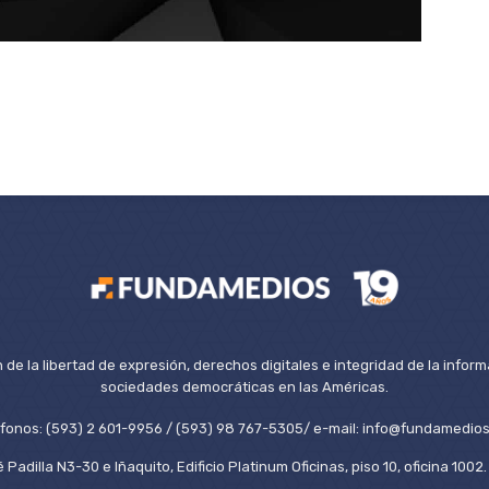
de la libertad de expresión, derechos digitales e integridad de la inform
sociedades democráticas en las Américas.
éfonos: (593) 2 601-9956 / (593) 98 767-5305/ e-mail: info@fundamedios
 Padilla N3-30 e Iñaquito, Edificio Platinum Oficinas, piso 10, oficina 100