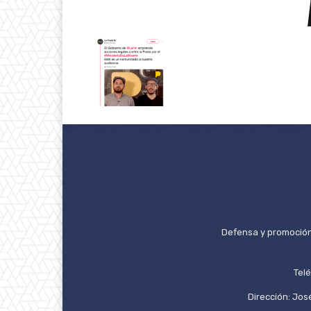
Defensa y promoción 
Tel
Dirección: José