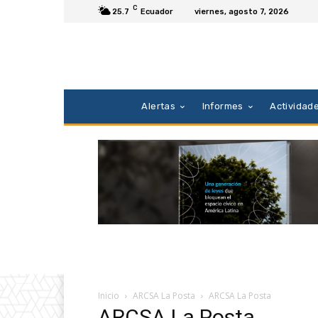
C
25.7
Ecuador
viernes, agosto 7, 2026
Alertas
Informes
Actividad
Inicio
ARCSA La Posta
ARCSA La Posta
ARCSA La Posta