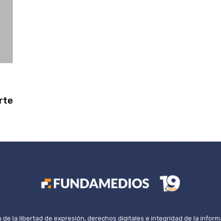
rte
de la libertad de expresión, derechos digitales e integridad de la inform