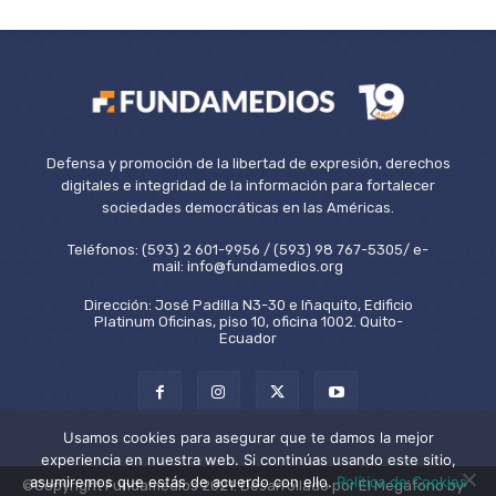
Defensa y promoción de la libertad de expresión, derechos
digitales e integridad de la información para fortalecer
sociedades democráticas en las Américas.
Teléfonos: (593) 2 601-9956 / (593) 98 767-5305/ e-
mail: info@fundamedios.org
Dirección: José Padilla N3-30 e Iñaquito, Edificio
Platinum Oficinas, piso 10, oficina 1002. Quito-
Ecuador
Usamos cookies para asegurar que te damos la mejor
experiencia en nuestra web. Si continúas usando este sitio,
asumiremos que estás de acuerdo con ello.
Política de Cookies
©Copyright Fundamedios 2021. Desarrollado por El Megáfono by