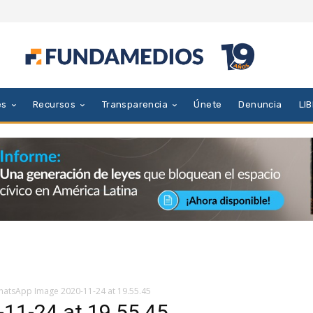
es
Recursos
Transparencia
Únete
Denuncia
LI
atsApp Image 2020-11-24 at 19.55.45
11-24 at 19.55.45