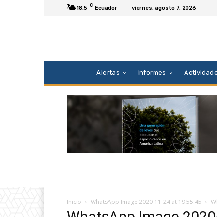
C
18.5
Ecuador
viernes, agosto 7, 2026
Alertas
Informes
Actividad
Inicio
WhatsApp Image 2020-11-24 at 19.55.45
Wh
WhatsApp Image 2020-